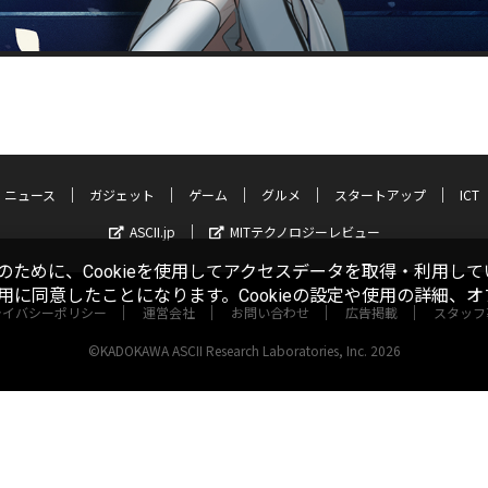
ニュース
ガジェット
ゲーム
グルメ
スタートアップ
ICT
ASCII.jp
MITテクノロジーレビュー
ために、Cookieを使用してアクセスデータを取得・利用して
使用に同意したことになります。Cookieの設定や使用の詳細、
ライバシーポリシー
運営会社
お問い合わせ
広告掲載
スタッフ
©KADOKAWA ASCII Research Laboratories, Inc. 2026