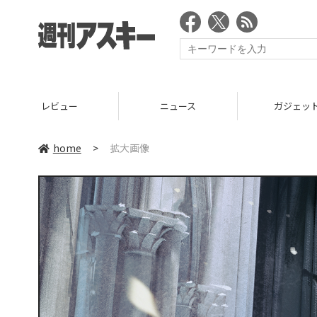
レビュー
ニュース
ガジェッ
home
>
拡大画像