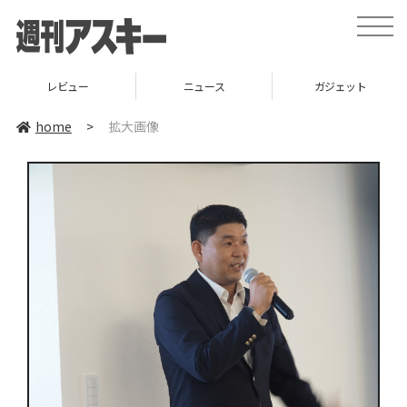
toggle
naviga
レビュー
ニュース
ガジェット
home
>
拡大画像