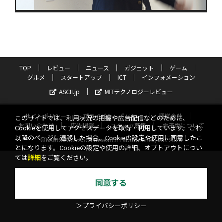
TOP
レビュー
ニュース
ガジェット
ゲーム
グルメ
スタートアップ
ICT
インフォメーション
ASCII.jp
MITテクノロジーレビュー
サイトポリシー
プライバシーポリシー
運営会社
このサイトでは、利用状況の把握や広告配信などのために、
お問い合わせ
広告掲載
スタッフ募集
電子版について
Cookieを使用してアクセスデータを取得・利用しています。これ
以降のページに遷移した場合、Cookieの設定や使用に同意したこ
©KADOKAWA ASCII Research Laboratories, Inc. 2026
とになります。Cookieの設定や使用の詳細、オプトアウトについ
ては
詳細
をご覧ください。
同意する
＞プライバシーポリシー