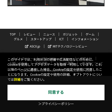
TOP
レビュー
ニュース
ガジェット
ゲーム
グルメ
スタートアップ
ICT
インフォメーション
ASCII.jp
MITテクノロジーレビュー
サイトポリシー
プライバシーポリシー
運営会社
このサイトでは、利用状況の把握や広告配信などのために、
お問い合わせ
広告掲載
スタッフ募集
電子版について
Cookieを使用してアクセスデータを取得・利用しています。これ
以降のページに遷移した場合、Cookieの設定や使用に同意したこ
©KADOKAWA ASCII Research Laboratories, Inc. 2026
とになります。Cookieの設定や使用の詳細、オプトアウトについ
ては
詳細
をご覧ください。
同意する
＞プライバシーポリシー