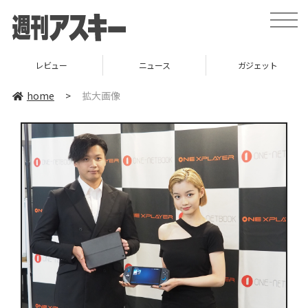
toggle
naviga
レビュー
ニュース
ガジェット
home
>
拡大画像