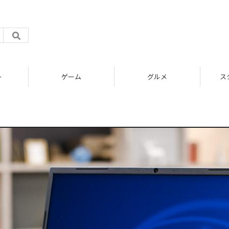
ト
ゲーム
グルメ
ス