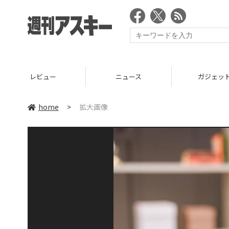
レビュー
ニュース
ガジェッ
home
>
拡大画像