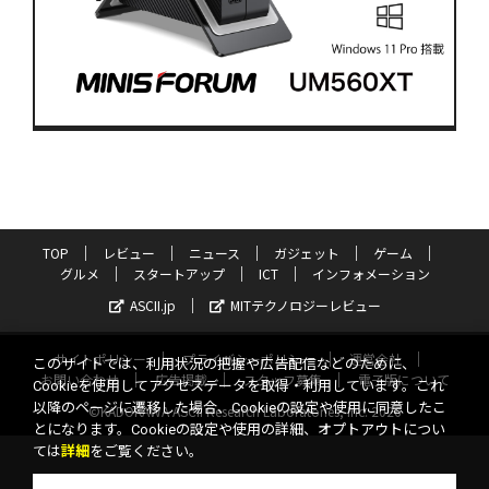
TOP
レビュー
ニュース
ガジェット
ゲーム
グルメ
スタートアップ
ICT
インフォメーション
ASCII.jp
MITテクノロジーレビュー
サイトポリシー
プライバシーポリシー
運営会社
このサイトでは、利用状況の把握や広告配信などのために、
お問い合わせ
広告掲載
スタッフ募集
電子版について
Cookieを使用してアクセスデータを取得・利用しています。これ
以降のページに遷移した場合、Cookieの設定や使用に同意したこ
©KADOKAWA ASCII Research Laboratories, Inc. 2026
とになります。Cookieの設定や使用の詳細、オプトアウトについ
ては
詳細
をご覧ください。