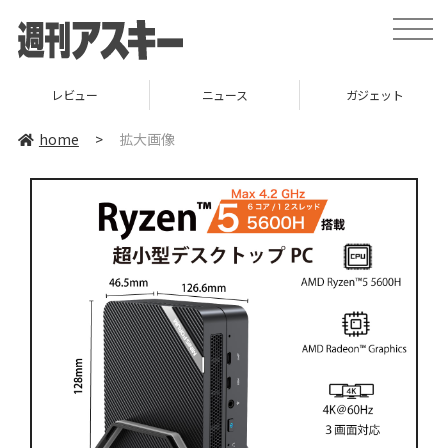
toggle
naviga
レビュー
ニュース
ガジェット
home
>
拡大画像