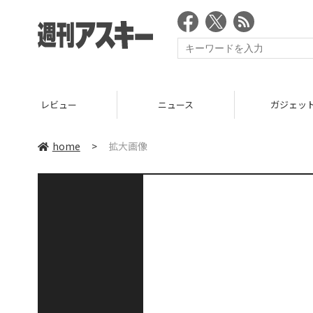
レビュー
ニュース
ガジェッ
home
>
拡大画像