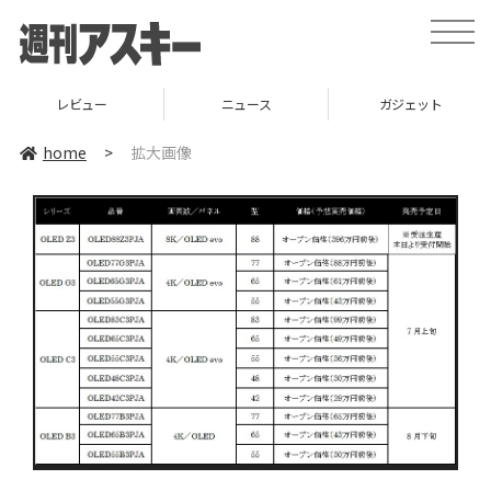
toggle
naviga
レビュー
ニュース
ガジェット
home
>
拡大画像