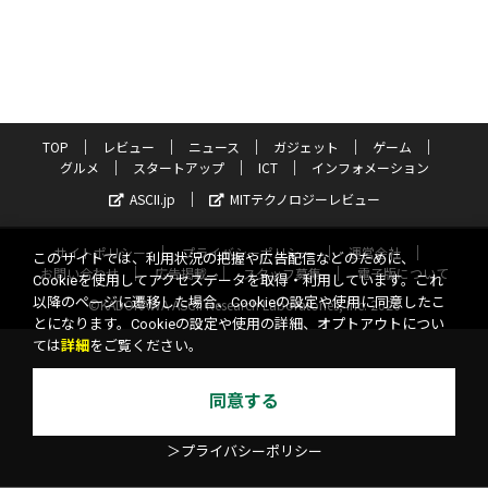
TOP
レビュー
ニュース
ガジェット
ゲーム
グルメ
スタートアップ
ICT
インフォメーション
ASCII.jp
MITテクノロジーレビュー
サイトポリシー
プライバシーポリシー
運営会社
このサイトでは、利用状況の把握や広告配信などのために、
お問い合わせ
広告掲載
スタッフ募集
電子版について
Cookieを使用してアクセスデータを取得・利用しています。これ
以降のページに遷移した場合、Cookieの設定や使用に同意したこ
©KADOKAWA ASCII Research Laboratories, Inc. 2026
とになります。Cookieの設定や使用の詳細、オプトアウトについ
ては
詳細
をご覧ください。
同意する
＞プライバシーポリシー