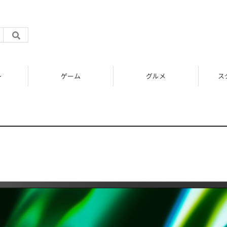
ト
ゲーム
グルメ
ス