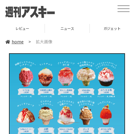
toggle
naviga
レビュー
ニュース
ガジェット
home
>
拡大画像