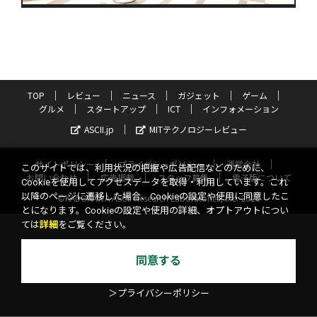
TOP
レビュー
ニュース
ガジェット
ゲーム
グルメ
スタートアップ
ICT
インフォメーション
ASCII.jp
MITテクノロジーレビュー
サイトポリシー
プライバシーポリシー
運営会社
このサイトでは、利用状況の把握や広告配信などのために、
お問い合わせ
広告掲載
スタッフ募集
電子版について
Cookieを使用してアクセスデータを取得・利用しています。これ
以降のページに遷移した場合、Cookieの設定や使用に同意したこ
©KADOKAWA ASCII Research Laboratories, Inc. 2026
とになります。Cookieの設定や使用の詳細、オプトアウトについ
ては
詳細
をご覧ください。
同意する
＞プライバシーポリシー