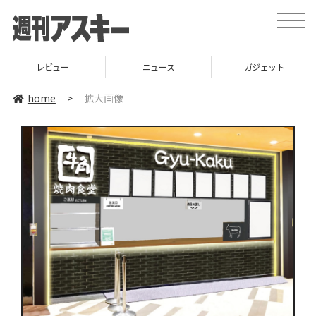
toggle
naviga
レビュー
ニュース
ガジェット
home
>
拡大画像