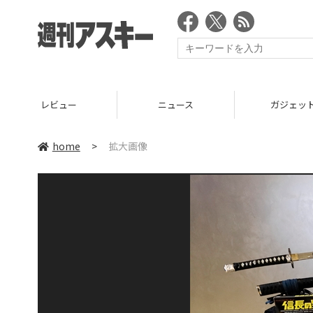
レビュー
ニュース
ガジェッ
home
>
拡大画像