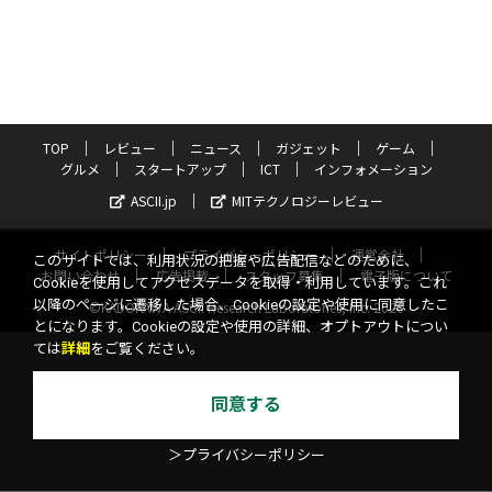
TOP
レビュー
ニュース
ガジェット
ゲーム
グルメ
スタートアップ
ICT
インフォメーション
ASCII.jp
MITテクノロジーレビュー
サイトポリシー
プライバシーポリシー
運営会社
このサイトでは、利用状況の把握や広告配信などのために、
お問い合わせ
広告掲載
スタッフ募集
電子版について
Cookieを使用してアクセスデータを取得・利用しています。これ
以降のページに遷移した場合、Cookieの設定や使用に同意したこ
©KADOKAWA ASCII Research Laboratories, Inc. 2026
とになります。Cookieの設定や使用の詳細、オプトアウトについ
ては
詳細
をご覧ください。
同意する
＞プライバシーポリシー