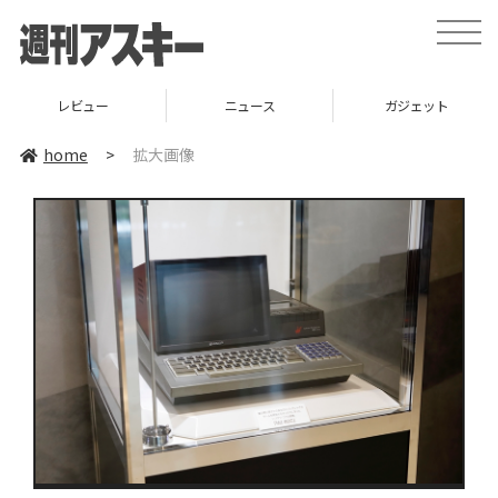
toggle
naviga
レビュー
ニュース
ガジェット
home
>
拡大画像