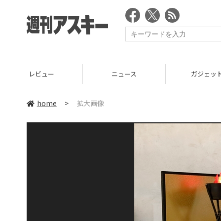
レビュー
ニュース
ガジェッ
home
>
拡大画像