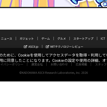
ニュース
ガジェット
ゲーム
グルメ
スタートアップ
ICT
ASCII.jp
MITテクノロジーレビュー
ために、Cookieを使用してアクセスデータを取得・利用して
使用に同意したことになります。Cookieの設定や使用の詳細、
ライバシーポリシー
運営会社
お問い合わせ
広告掲載
スタッフ
©KADOKAWA ASCII Research Laboratories, Inc. 2026