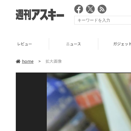
レビュー
ニュース
ガジェッ
home
>
拡大画像