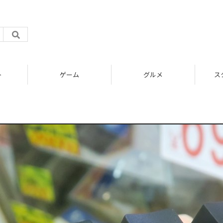
ト
ゲーム
グルメ
ス