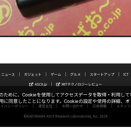
ニュース
ガジェット
ゲーム
グルメ
スタートアップ
ICT
ASCII.jp
MITテクノロジーレビュー
ために、Cookieを使用してアクセスデータを取得・利用して
使用に同意したことになります。Cookieの設定や使用の詳細、
ライバシーポリシー
運営会社
お問い合わせ
広告掲載
スタッフ
©KADOKAWA ASCII Research Laboratories, Inc. 2026