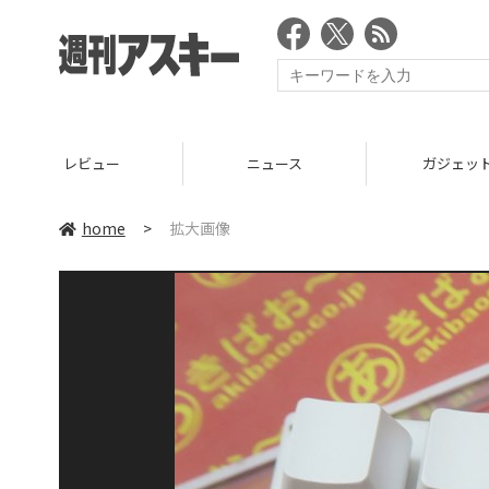
レビュー
ニュース
ガジェッ
home
>
拡大画像