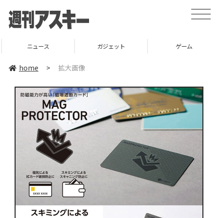
toggle
naviga
ニュース
ガジェット
ゲーム
home
>
拡大画像