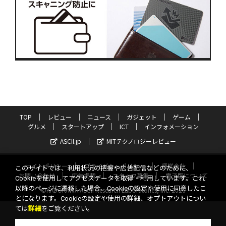
TOP
レビュー
ニュース
ガジェット
ゲーム
グルメ
スタートアップ
ICT
インフォメーション
ASCII.jp
MITテクノロジーレビュー
サイトポリシー
プライバシーポリシー
運営会社
このサイトでは、利用状況の把握や広告配信などのために、
お問い合わせ
広告掲載
スタッフ募集
電子版について
Cookieを使用してアクセスデータを取得・利用しています。これ
以降のページに遷移した場合、Cookieの設定や使用に同意したこ
©KADOKAWA ASCII Research Laboratories, Inc. 2026
とになります。Cookieの設定や使用の詳細、オプトアウトについ
ては
詳細
をご覧ください。