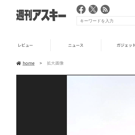
レビュー
ニュース
ガジェッ
home
>
拡大画像