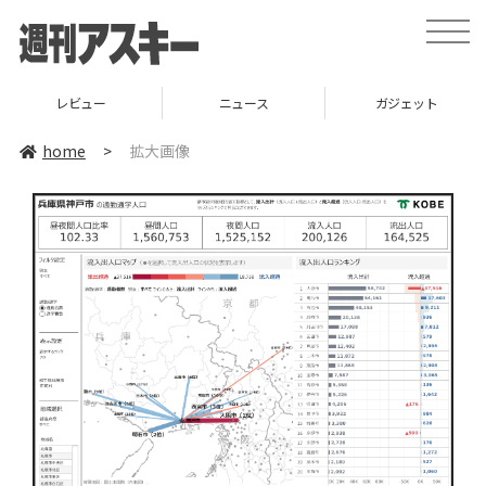
toggle
naviga
レビュー
ニュース
ガジェット
home
>
拡大画像