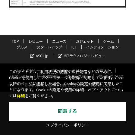
TOP
レビュー
ニュース
ガジェット
ゲーム
グルメ
スタートアップ
ICT
インフォメーション
ASCII.jp
MITテクノロジーレビュー
サイトポリシー
プライバシーポリシー
運営会社
このサイトでは、利用状況の把握や広告配信などのために、
お問い合わせ
広告掲載
スタッフ募集
電子版について
Cookieを使用してアクセスデータを取得・利用しています。これ
以降のページに遷移した場合、Cookieの設定や使用に同意したこ
©KADOKAWA ASCII Research Laboratories, Inc. 2026
とになります。Cookieの設定や使用の詳細、オプトアウトについ
ては
詳細
をご覧ください。
同意する
＞プライバシーポリシー