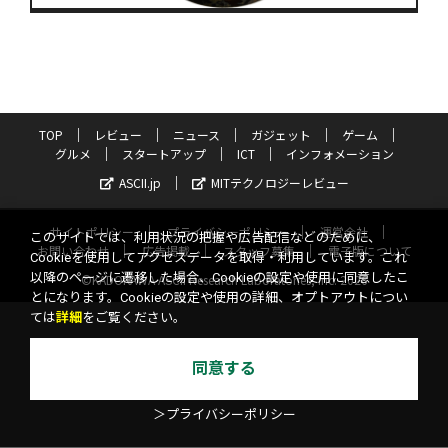
TOP
レビュー
ニュース
ガジェット
ゲーム
グルメ
スタートアップ
ICT
インフォメーション
ASCII.jp
MITテクノロジーレビュー
サイトポリシー
プライバシーポリシー
運営会社
このサイトでは、利用状況の把握や広告配信などのために、
お問い合わせ
広告掲載
スタッフ募集
電子版について
Cookieを使用してアクセスデータを取得・利用しています。これ
以降のページに遷移した場合、Cookieの設定や使用に同意したこ
©KADOKAWA ASCII Research Laboratories, Inc. 2026
とになります。Cookieの設定や使用の詳細、オプトアウトについ
ては
詳細
をご覧ください。
同意する
＞プライバシーポリシー