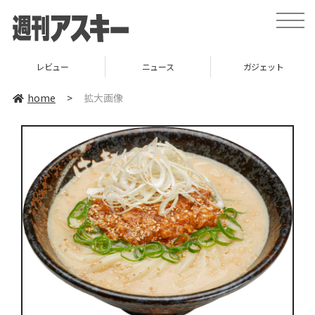
toggle
naviga
レビュー
ニュース
ガジェット
home
>
拡大画像