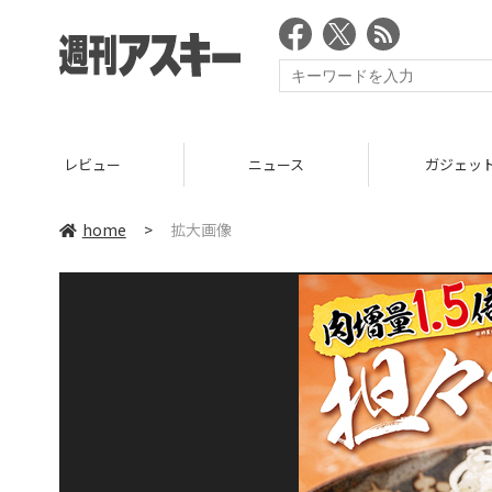
レビュー
ニュース
ガジェッ
home
>
拡大画像