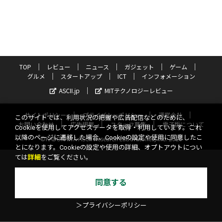
TOP
レビュー
ニュース
ガジェット
ゲーム
グルメ
スタートアップ
ICT
インフォメーション
ASCII.jp
MITテクノロジーレビュー
サイトポリシー
プライバシーポリシー
運営会社
このサイトでは、利用状況の把握や広告配信などのために、
お問い合わせ
広告掲載
スタッフ募集
電子版について
Cookieを使用してアクセスデータを取得・利用しています。これ
以降のページに遷移した場合、Cookieの設定や使用に同意したこ
©KADOKAWA ASCII Research Laboratories, Inc. 2026
とになります。Cookieの設定や使用の詳細、オプトアウトについ
ては
詳細
をご覧ください。
同意する
＞プライバシーポリシー