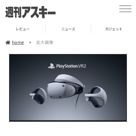
toggle
naviga
レビュー
ニュース
ガジェット
home
>
拡大画像