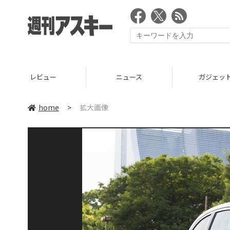
レビュー
ニュース
ガジェッ
home
>
拡大画像