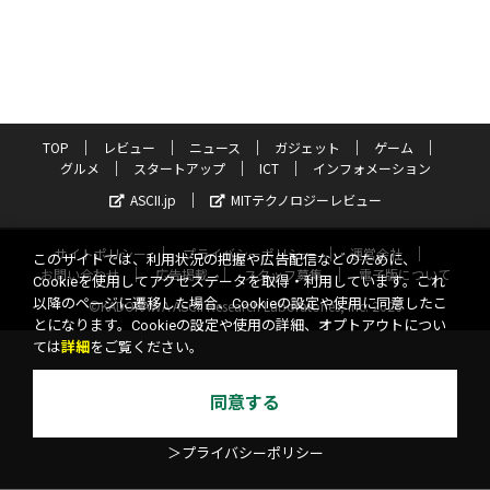
TOP
レビュー
ニュース
ガジェット
ゲーム
グルメ
スタートアップ
ICT
インフォメーション
ASCII.jp
MITテクノロジーレビュー
サイトポリシー
プライバシーポリシー
運営会社
このサイトでは、利用状況の把握や広告配信などのために、
お問い合わせ
広告掲載
スタッフ募集
電子版について
Cookieを使用してアクセスデータを取得・利用しています。これ
以降のページに遷移した場合、Cookieの設定や使用に同意したこ
©KADOKAWA ASCII Research Laboratories, Inc. 2026
とになります。Cookieの設定や使用の詳細、オプトアウトについ
ては
詳細
をご覧ください。
同意する
＞プライバシーポリシー