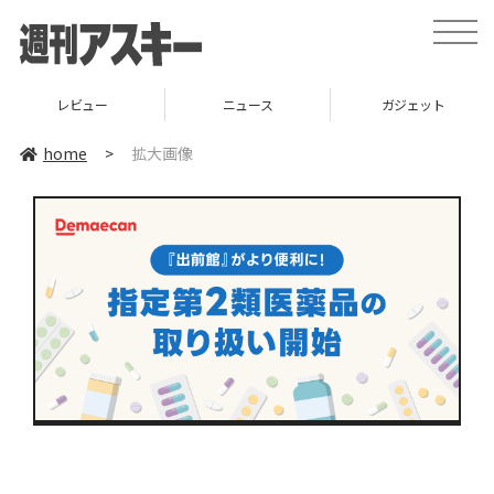
toggle
naviga
レビュー
ニュース
ガジェット
home
>
拡大画像