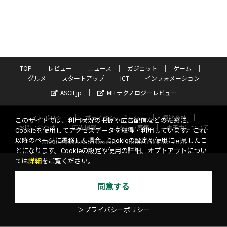
TOP
レビュー
ニュース
ガジェット
ゲーム
グルメ
スタートアップ
ICT
インフォメーション
ASCII.jp
MITテクノロジーレビュー
サイトポリシー
プライバシーポリシー
運営会社
このサイトでは、利用状況の把握や広告配信などのために、
お問い合わせ
広告掲載
スタッフ募集
電子版について
Cookieを使用してアクセスデータを取得・利用しています。これ
以降のページに遷移した場合、Cookieの設定や使用に同意したこ
©KADOKAWA ASCII Research Laboratories, Inc. 2026
とになります。Cookieの設定や使用の詳細、オプトアウトについ
ては
詳細
をご覧ください。
同意する
＞プライバシーポリシー