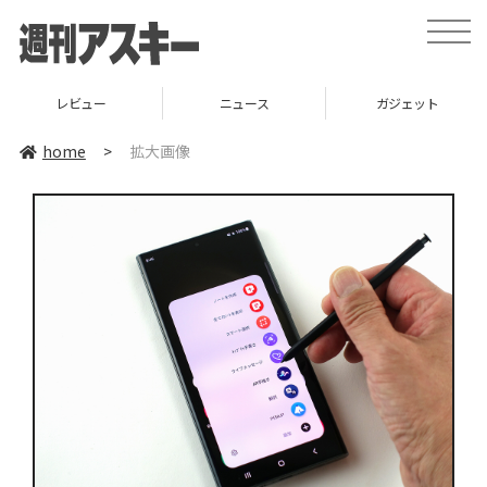
toggle
naviga
レビュー
ニュース
ガジェット
home
>
拡大画像