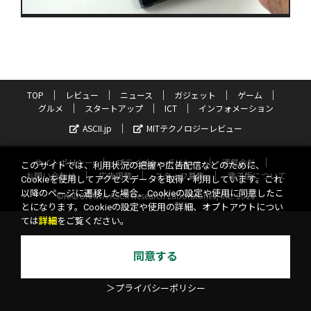
TOP
レビュー
ニュース
ガジェット
ゲーム
グルメ
スタートアップ
ICT
インフォメーション
ASCII.jp
MITテクノロジーレビュー
サイトポリシー
プライバシーポリシー
運営会社
このサイトでは、利用状況の把握や広告配信などのために、
お問い合わせ
広告掲載
スタッフ募集
電子版について
Cookieを使用してアクセスデータを取得・利用しています。これ
以降のページに遷移した場合、Cookieの設定や使用に同意したこ
©KADOKAWA ASCII Research Laboratories, Inc. 2026
とになります。Cookieの設定や使用の詳細、オプトアウトについ
ては
詳細
をご覧ください。
同意する
＞プライバシーポリシー