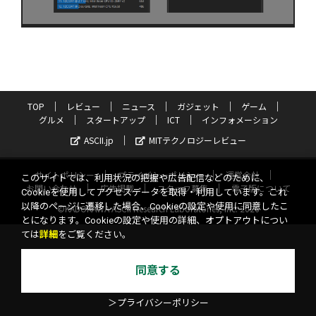
TOP
レビュー
ニュース
ガジェット
ゲーム
グルメ
スタートアップ
ICT
インフォメーション
ASCII.jp
MITテクノロジーレビュー
サイトポリシー
プライバシーポリシー
運営会社
このサイトでは、利用状況の把握や広告配信などのために、
お問い合わせ
広告掲載
スタッフ募集
電子版について
Cookieを使用してアクセスデータを取得・利用しています。これ
以降のページに遷移した場合、Cookieの設定や使用に同意したこ
©KADOKAWA ASCII Research Laboratories, Inc. 2026
とになります。Cookieの設定や使用の詳細、オプトアウトについ
ては
詳細
をご覧ください。
同意する
＞プライバシーポリシー