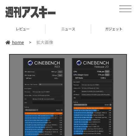
toggle
naviga
レビュー
ニュース
ガジェット
home
>
拡大画像