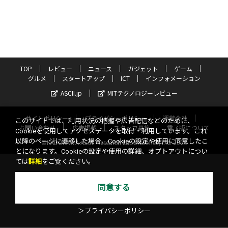
TOP
レビュー
ニュース
ガジェット
ゲーム
グルメ
スタートアップ
ICT
インフォメーション
ASCII.jp
MITテクノロジーレビュー
サイトポリシー
プライバシーポリシー
運営会社
このサイトでは、利用状況の把握や広告配信などのために、
お問い合わせ
広告掲載
スタッフ募集
電子版について
Cookieを使用してアクセスデータを取得・利用しています。これ
以降のページに遷移した場合、Cookieの設定や使用に同意したこ
©KADOKAWA ASCII Research Laboratories, Inc. 2026
とになります。Cookieの設定や使用の詳細、オプトアウトについ
ては
詳細
をご覧ください。
同意する
＞プライバシーポリシー