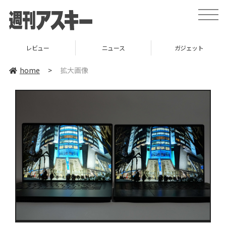
toggle
naviga
レビュー
ニュース
ガジェット
home
>
拡大画像