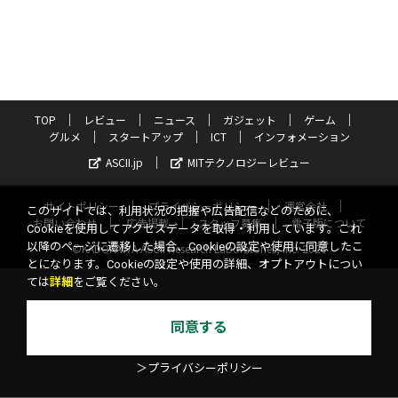
TOP
レビュー
ニュース
ガジェット
ゲーム
グルメ
スタートアップ
ICT
インフォメーション
ASCII.jp
MITテクノロジーレビュー
サイトポリシー
プライバシーポリシー
運営会社
このサイトでは、利用状況の把握や広告配信などのために、
お問い合わせ
広告掲載
スタッフ募集
電子版について
Cookieを使用してアクセスデータを取得・利用しています。これ
以降のページに遷移した場合、Cookieの設定や使用に同意したこ
©KADOKAWA ASCII Research Laboratories, Inc. 2026
とになります。Cookieの設定や使用の詳細、オプトアウトについ
ては
詳細
をご覧ください。
同意する
＞プライバシーポリシー