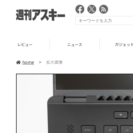
レビュー
ニュース
ガジェッ
home
>
拡大画像