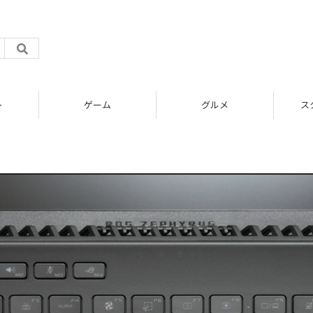
ト
ゲーム
グルメ
ス