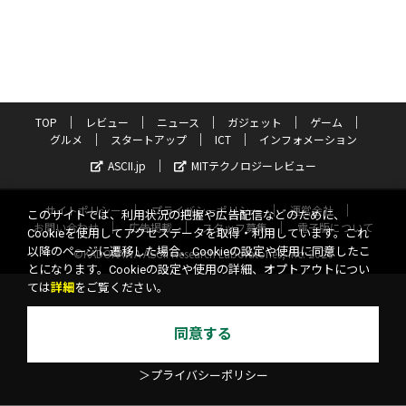
TOP
レビュー
ニュース
ガジェット
ゲーム
グルメ
スタートアップ
ICT
インフォメーション
ASCII.jp
MITテクノロジーレビュー
サイトポリシー
プライバシーポリシー
運営会社
このサイトでは、利用状況の把握や広告配信などのために、
お問い合わせ
広告掲載
スタッフ募集
電子版について
Cookieを使用してアクセスデータを取得・利用しています。これ
以降のページに遷移した場合、Cookieの設定や使用に同意したこ
©KADOKAWA ASCII Research Laboratories, Inc. 2026
とになります。Cookieの設定や使用の詳細、オプトアウトについ
ては
詳細
をご覧ください。
同意する
＞プライバシーポリシー