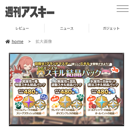
toggle
naviga
レビュー
ニュース
ガジェット
home
>
拡大画像