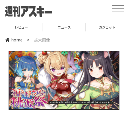
toggle
naviga
レビュー
ニュース
ガジェット
home
>
拡大画像