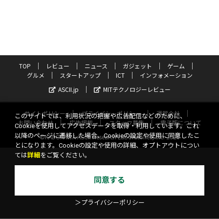
TOP
レビュー
ニュース
ガジェット
ゲーム
グルメ
スタートアップ
ICT
インフォメーション
ASCII.jp
MITテクノロジーレビュー
サイトポリシー
プライバシーポリシー
運営会社
このサイトでは、利用状況の把握や広告配信などのために、
お問い合わせ
広告掲載
スタッフ募集
電子版について
Cookieを使用してアクセスデータを取得・利用しています。これ
以降のページに遷移した場合、Cookieの設定や使用に同意したこ
©KADOKAWA ASCII Research Laboratories, Inc. 2026
とになります。Cookieの設定や使用の詳細、オプトアウトについ
ては
詳細
をご覧ください。
同意する
＞プライバシーポリシー