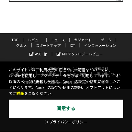
TOP
レビュー
ニュース
ガジェット
ゲーム
グルメ
スタートアップ
ICT
インフォメーション
ASCII.jp
MITテクノロジーレビュー
サイトポリシー
プライバシーポリシー
運営会社
このサイトでは、利用状況の把握や広告配信などのために、
お問い合わせ
広告掲載
スタッフ募集
電子版について
Cookieを使用してアクセスデータを取得・利用しています。これ
以降のページに遷移した場合、Cookieの設定や使用に同意したこ
©KADOKAWA ASCII Research Laboratories, Inc. 2026
とになります。Cookieの設定や使用の詳細、オプトアウトについ
ては
詳細
をご覧ください。
同意する
＞プライバシーポリシー