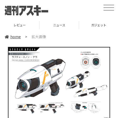
toggle
naviga
レビュー
ニュース
ガジェット
home
>
拡大画像