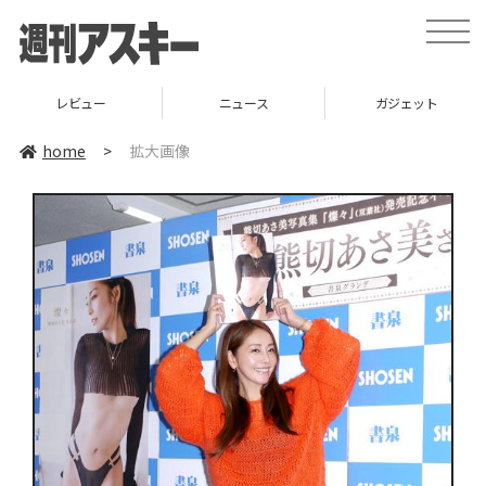
toggle
naviga
レビュー
ニュース
ガジェット
home
>
拡大画像