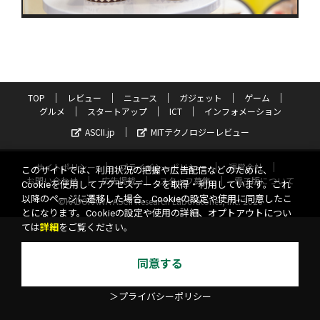
TOP
レビュー
ニュース
ガジェット
ゲーム
グルメ
スタートアップ
ICT
インフォメーション
ASCII.jp
MITテクノロジーレビュー
サイトポリシー
プライバシーポリシー
運営会社
このサイトでは、利用状況の把握や広告配信などのために、
お問い合わせ
広告掲載
スタッフ募集
電子版について
Cookieを使用してアクセスデータを取得・利用しています。これ
以降のページに遷移した場合、Cookieの設定や使用に同意したこ
©KADOKAWA ASCII Research Laboratories, Inc. 2026
とになります。Cookieの設定や使用の詳細、オプトアウトについ
ては
詳細
をご覧ください。
同意する
＞プライバシーポリシー