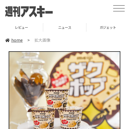
toggle
naviga
レビュー
ニュース
ガジェット
home
>
拡大画像