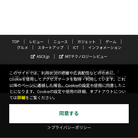
TOP
レビュー
ニュース
ガジェット
ゲーム
グルメ
スタートアップ
ICT
インフォメーション
ASCII.jp
MITテクノロジーレビュー
サイトポリシー
プライバシーポリシー
運営会社
このサイトでは、利用状況の把握や広告配信などのために、
お問い合わせ
広告掲載
スタッフ募集
電子版について
Cookieを使用してアクセスデータを取得・利用しています。これ
以降のページに遷移した場合、Cookieの設定や使用に同意したこ
©KADOKAWA ASCII Research Laboratories, Inc. 2026
とになります。Cookieの設定や使用の詳細、オプトアウトについ
ては
詳細
をご覧ください。
同意する
＞プライバシーポリシー