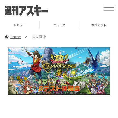
toggle
naviga
レビュー
ニュース
ガジェット
home
>
拡大画像