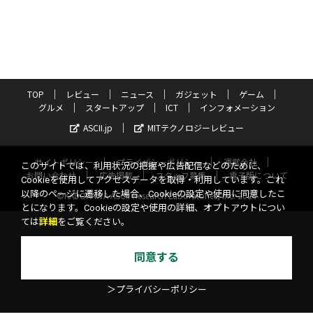
TOP
レビュー
ニュース
ガジェット
ゲーム
グルメ
スタートアップ
ICT
インフォメーション
ASCII.jp
MITテクノロジーレビュー
サイトポリシー
プライバシーポリシー
運営会社
このサイトでは、利用状況の把握や広告配信などのために、
お問い合わせ
広告掲載
スタッフ募集
電子版について
Cookieを使用してアクセスデータを取得・利用しています。これ
以降のページに遷移した場合、Cookieの設定や使用に同意したこ
©KADOKAWA ASCII Research Laboratories, Inc. 2026
とになります。Cookieの設定や使用の詳細、オプトアウトについ
ては
詳細
をご覧ください。
同意する
＞プライバシーポリシー