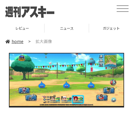
toggle
naviga
レビュー
ニュース
ガジェット
home
>
拡大画像