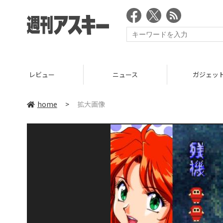
レビュー
ニュース
ガジェッ
home
>
拡大画像