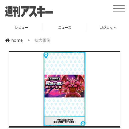
toggle
naviga
レビュー
ニュース
ガジェット
home
>
拡大画像