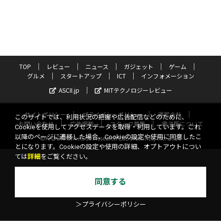
TOP
レビュー
ニュース
ガジェット
ゲーム
グルメ
スタートアップ
ICT
インフォメーション
ASCII.jp
MITテクノロジーレビュー
サイトポリシー
プライバシーポリシー
運営会社
このサイトでは、利用状況の把握や広告配信などのために、
お問い合わせ
広告掲載
スタッフ募集
電子版について
Cookieを使用してアクセスデータを取得・利用しています。これ
以降のページに遷移した場合、Cookieの設定や使用に同意したこ
©KADOKAWA ASCII Research Laboratories, Inc. 2026
とになります。Cookieの設定や使用の詳細、オプトアウトについ
ては
詳細
をご覧ください。
同意する
＞プライバシーポリシー