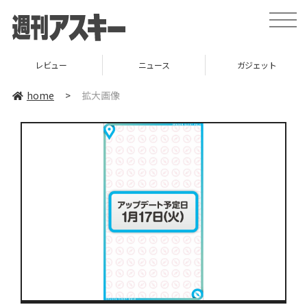
toggle
naviga
レビュー
ニュース
ガジェット
home
>
拡大画像