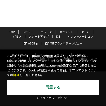
TOP
レビュー
ニュース
ガジェット
ゲーム
グルメ
スタートアップ
ICT
インフォメーション
ASCII.jp
MITテクノロジーレビュー
サイトポリシー
プライバシーポリシー
運営会社
このサイトでは、利用状況の把握や広告配信などのために、
お問い合わせ
広告掲載
スタッフ募集
電子版について
Cookieを使用してアクセスデータを取得・利用しています。これ
以降のページに遷移した場合、Cookieの設定や使用に同意したこ
©KADOKAWA ASCII Research Laboratories, Inc. 2026
とになります。Cookieの設定や使用の詳細、オプトアウトについ
ては
詳細
をご覧ください。
同意する
＞プライバシーポリシー