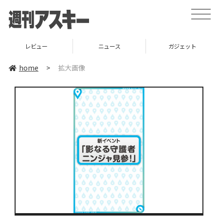
toggle
naviga
レビュー
ニュース
ガジェット
home
>
拡大画像