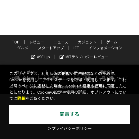
TOP
レビュー
ニュース
ガジェット
ゲーム
グルメ
スタートアップ
ICT
インフォメーション
ASCII.jp
MITテクノロジーレビュー
サイトポリシー
プライバシーポリシー
運営会社
このサイトでは、利用状況の把握や広告配信などのために、
お問い合わせ
広告掲載
スタッフ募集
電子版について
Cookieを使用してアクセスデータを取得・利用しています。これ
以降のページに遷移した場合、Cookieの設定や使用に同意したこ
©KADOKAWA ASCII Research Laboratories, Inc. 2026
とになります。Cookieの設定や使用の詳細、オプトアウトについ
ては
詳細
をご覧ください。
同意する
＞プライバシーポリシー