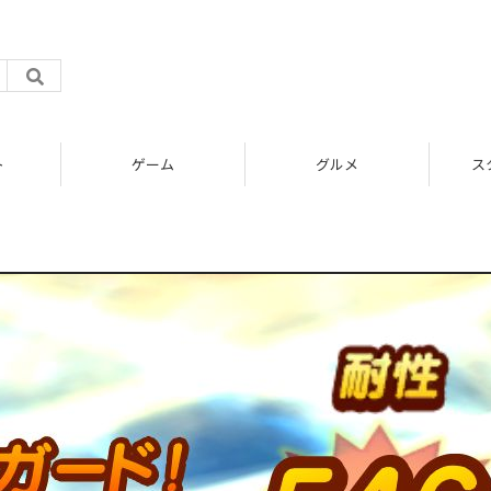
ト
ゲーム
グルメ
ス