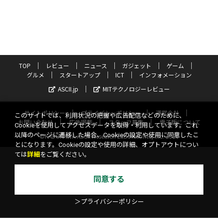
TOP
レビュー
ニュース
ガジェット
ゲーム
グルメ
スタートアップ
ICT
インフォメーション
ASCII.jp
MITテクノロジーレビュー
サイトポリシー
プライバシーポリシー
運営会社
このサイトでは、利用状況の把握や広告配信などのために、
お問い合わせ
広告掲載
スタッフ募集
電子版について
Cookieを使用してアクセスデータを取得・利用しています。これ
以降のページに遷移した場合、Cookieの設定や使用に同意したこ
©KADOKAWA ASCII Research Laboratories, Inc. 2026
とになります。Cookieの設定や使用の詳細、オプトアウトについ
ては
詳細
をご覧ください。
同意する
＞プライバシーポリシー