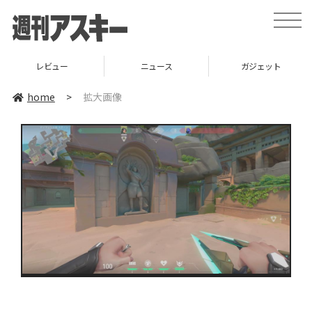
toggle
naviga
レビュー
ニュース
ガジェット
home
>
拡大画像