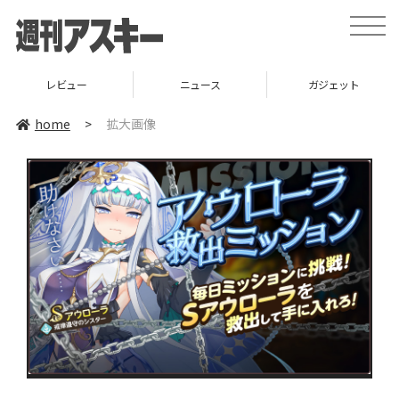
toggle
naviga
レビュー
ニュース
ガジェット
home
>
拡大画像