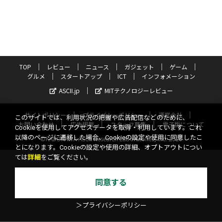
TOP
レビュー
ニュース
ガジェット
ゲーム
グルメ
スタートアップ
ICT
インフォメーション
ASCII.jp
MITテクノロジーレビュー
サイトポリシー
プライバシーポリシー
運営会社
このサイトでは、利用状況の把握や広告配信などのために、
お問い合わせ
広告掲載
スタッフ募集
電子版について
Cookieを使用してアクセスデータを取得・利用しています。これ
以降のページに遷移した場合、Cookieの設定や使用に同意したこ
©KADOKAWA ASCII Research Laboratories, Inc. 2026
とになります。Cookieの設定や使用の詳細、オプトアウトについ
ては
詳細
をご覧ください。
同意する
＞プライバシーポリシー