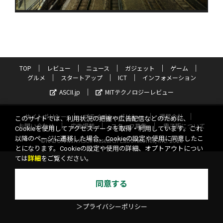
TOP
レビュー
ニュース
ガジェット
ゲーム
グルメ
スタートアップ
ICT
インフォメーション
ASCII.jp
MITテクノロジーレビュー
サイトポリシー
プライバシーポリシー
運営会社
このサイトでは、利用状況の把握や広告配信などのために、
お問い合わせ
広告掲載
スタッフ募集
電子版について
Cookieを使用してアクセスデータを取得・利用しています。これ
以降のページに遷移した場合、Cookieの設定や使用に同意したこ
©KADOKAWA ASCII Research Laboratories, Inc. 2026
とになります。Cookieの設定や使用の詳細、オプトアウトについ
ては
詳細
をご覧ください。
同意する
＞プライバシーポリシー