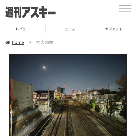
toggle
naviga
レビュー
ニュース
ガジェット
home
>
拡大画像