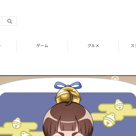
ト
ゲーム
グルメ
ス