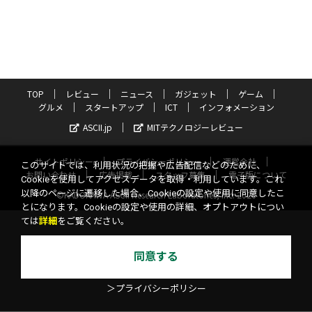
TOP
レビュー
ニュース
ガジェット
ゲーム
グルメ
スタートアップ
ICT
インフォメーション
ASCII.jp
MITテクノロジーレビュー
サイトポリシー
プライバシーポリシー
運営会社
このサイトでは、利用状況の把握や広告配信などのために、
お問い合わせ
広告掲載
スタッフ募集
電子版について
Cookieを使用してアクセスデータを取得・利用しています。これ
以降のページに遷移した場合、Cookieの設定や使用に同意したこ
©KADOKAWA ASCII Research Laboratories, Inc. 2026
とになります。Cookieの設定や使用の詳細、オプトアウトについ
ては
詳細
をご覧ください。
同意する
＞プライバシーポリシー