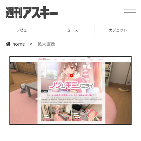
toggle
naviga
レビュー
ニュース
ガジェット
home
>
拡大画像