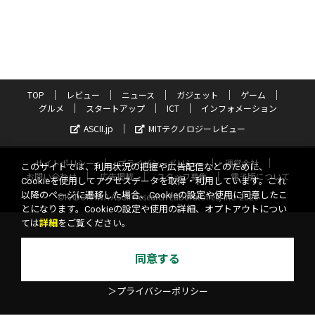
TOP
レビュー
ニュース
ガジェット
ゲーム
グルメ
スタートアップ
ICT
インフォメーション
ASCII.jp
MITテクノロジーレビュー
サイトポリシー
プライバシーポリシー
運営会社
このサイトでは、利用状況の把握や広告配信などのために、
お問い合わせ
広告掲載
スタッフ募集
電子版について
Cookieを使用してアクセスデータを取得・利用しています。これ
以降のページに遷移した場合、Cookieの設定や使用に同意したこ
©KADOKAWA ASCII Research Laboratories, Inc. 2026
とになります。Cookieの設定や使用の詳細、オプトアウトについ
ては
詳細
をご覧ください。
同意する
＞プライバシーポリシー