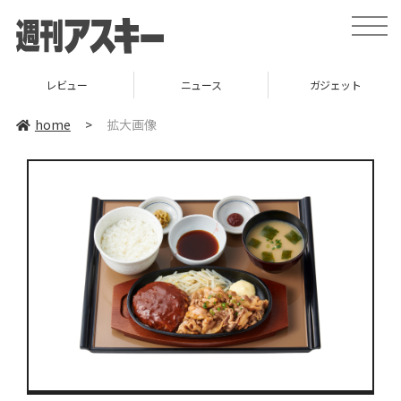
toggle
naviga
レビュー
ニュース
ガジェット
home
>
拡大画像