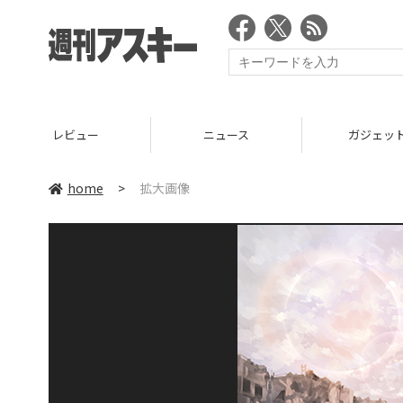
レビュー
ニュース
ガジェッ
home
>
拡大画像