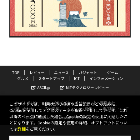
TOP
レビュー
ニュース
ガジェット
ゲーム
グルメ
スタートアップ
ICT
インフォメーション
ASCII.jp
MITテクノロジーレビュー
サイトポリシー
プライバシーポリシー
運営会社
このサイトでは、利用状況の把握や広告配信などのために、
お問い合わせ
広告掲載
スタッフ募集
電子版について
Cookieを使用してアクセスデータを取得・利用しています。これ
以降のページに遷移した場合、Cookieの設定や使用に同意したこ
©KADOKAWA ASCII Research Laboratories, Inc. 2026
とになります。Cookieの設定や使用の詳細、オプトアウトについ
ては
詳細
をご覧ください。