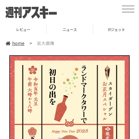
toggle
naviga
レビュー
ニュース
ガジェット
home
>
拡大画像